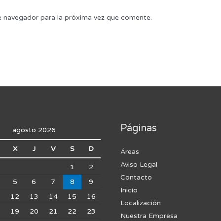
e navegador para la próxima vez que comente.
Páginas
agosto 2026
X
J
V
S
D
Áreas
Aviso Legal
1
2
Contacto
5
6
7
8
9
Inicio
1
12
13
14
15
16
Localización
8
19
20
21
22
23
Nuestra Empresa