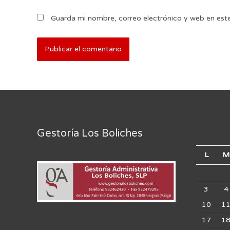
Guarda mi nombre, correo electrónico y web en est
Gestoría Los Boliches
L
M
3
4
10
1
17
1