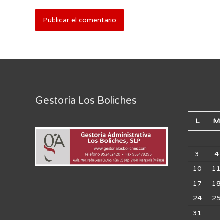
Gestoría Los Boliches
L
M
3
4
10
1
17
1
24
2
31